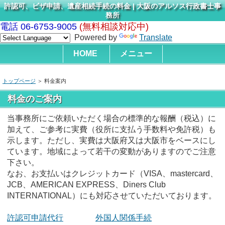
許認可、ビザ申請、遺産相続手続の料金 | 大阪のアルソス行政書士事
務所
電話 06-6753-9005
(無料相談対応中)
Powered by
Translate
HOME
メニュー
トップページ
＞ 料金案内
料金のご案内
当事務所にご依頼いただく場合の標準的な報酬（税込）に
加えて、ご参考に実費（役所に支払う手数料や免許税）も
示します。ただし、実費は大阪府又は大阪市をベースにし
ています。地域によって若干の変動がありますのでご注意
下さい。
なお、お支払いはクレジットカード（VISA、mastercard、
JCB、AMERICAN EXPRESS、Diners Club
INTERNATIONAL）にも対応させていただいております。
許認可申請代行
外国人関係手続