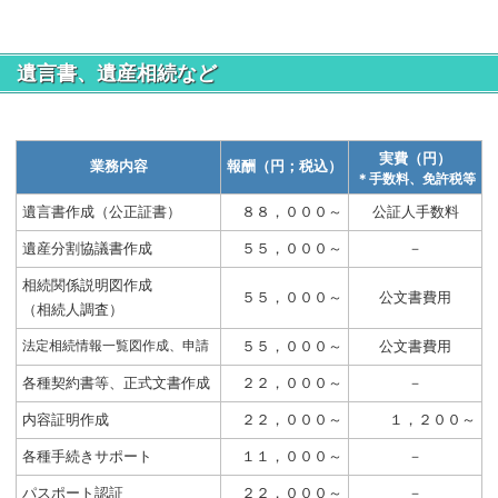
遺言書、遺産相続など
実費（円）
業務内容
報酬（円；税込）
＊手数料、免許税等
遺言書作成（公正証書）
８８，０００～
公証人手数料
遺産分割協議書作成
５５，０００～
－
相続関係説明図作成
５５，０００～
公文書費用
（相続人調査）
法定相続情報一覧図作成、申請
５５，０００～
公文書費用
各種契約書等、正式文書作成
２２，０００～
－
内容証明作成
２２，０００～
１，２００～
各種手続きサポート
１１，０００～
－
パスポート認証
２２，０００～
－