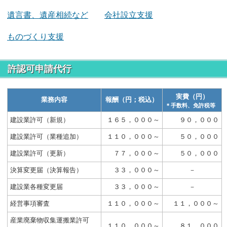
遺言書、遺産相続など
会社設立支援
ものづくり支援
許認可申請代行
実費（円）
業務内容
報酬（円；税込）
＊手数料、免許税等
建設業許可（新規）
１６５，０００～
９０，０００
建設業許可（業種追加）
１１０，０００～
５０，０００
建設業許可（更新）
７７，０００～
５０，０００
決算変更届（決算報告）
３３，０００～
－
建設業各種変更届
３３，０００～
－
経営事項審査
１１０，０００～
１１，０００～
産業廃棄物収集運搬業許可
１１０，０００～
８１，０００